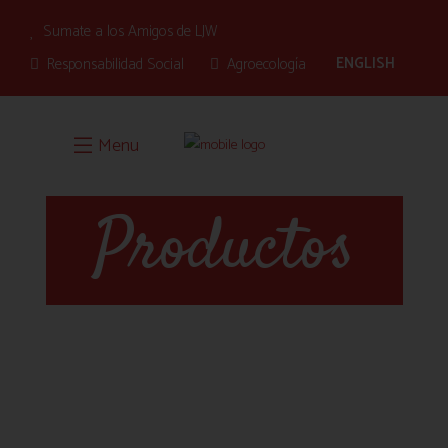
Sumate a los Amigos de LJW
ENGLISH
Responsabilidad Social
Agroecología
Menu
Productos
Elegí un ítem
para ver el
producto.