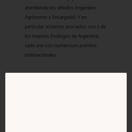
atendiendo los viñedos (Ingeniero
Agrónomo y Encargado). Y en
particular, estamos asociados con 2 de
los mejores Enólogos de Argentina,
cada uno con numerosos premios
internacionales.
Cecilia Benavidez & Gonzalo Sosa
,
fundadores y directores
10+ años liderando el proyecto LJW.