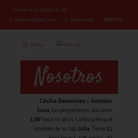
Sumate a los Amigos de LJW
ENGLISH
Responsabilidad Social
Agroecología
Menu
Nosotros
Cecilia Benavídez
y
Gonzalo
Sosa
, los propietarios, iniciaron
LJW
hace 10 años. La finca lleva el
nombre de su hija
Julia
.
Tiene 52